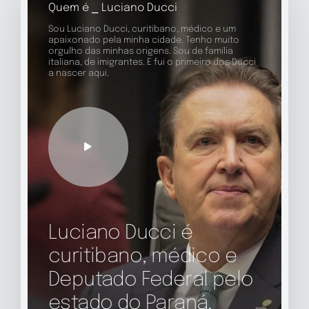
Quem é ⎯ Luciano Ducci
Sou Luciano Ducci, curitibano, médico e um
apaixonado pela minha cidade. Tenho muito
orgulho das minhas origens. Sou de família
italiana, de imigrantes. E fui o primeiro dos Ducci
a nascer aqui.
Luciano Ducci é
curitibano, médico e
Deputado Federal pelo
estado do Paraná.