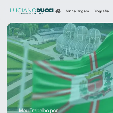
Ir
para
Minha Origem
Biografia
o
conteúdo
Meu Trabalho por