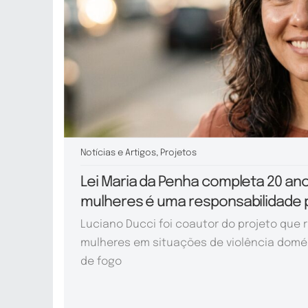
Notícias e Artigos
,
Projetos
Lei Maria da Penha completa 20 ano
mulheres é uma responsabilidade
Luciano Ducci foi coautor do projeto que 
mulheres em situações de violência domé
de fogo