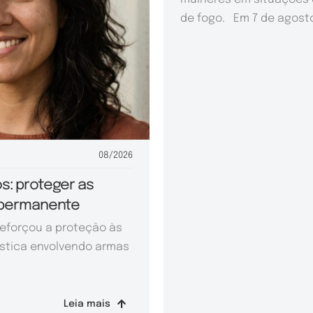
de fogo. Em 7 de agosto 
08/2026
s: proteger as
 permanente
reforçou a proteção às
stica envolvendo armas
Leia mais