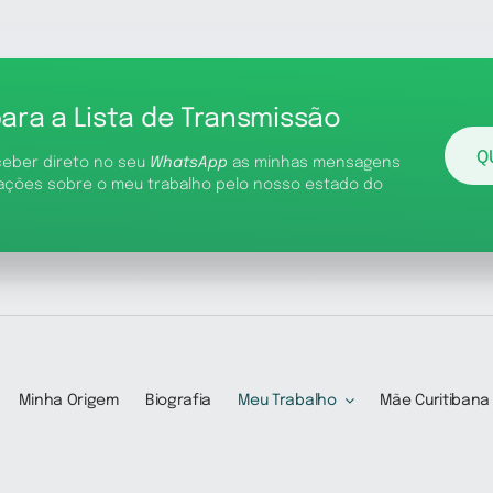
para a Lista de Transmissão
Q
ceber direto no seu
WhatsApp
as minhas mensagens
ações sobre o meu trabalho pelo nosso estado do
Minha Origem
Biografia
Meu Trabalho
Mãe Curitibana