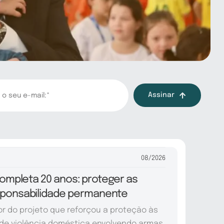
Assinar
08/2026
completa 20 anos: proteger as
sponsabilidade permanente
or do projeto que reforçou a proteção às
de violência doméstica envolvendo armas