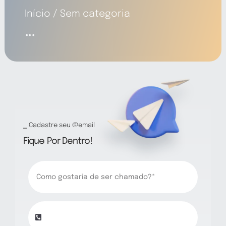
Início
Sem categoria
...
Prestação de Contas
Agenda
Contatos
⎯ Cadastre seu @email
Fique Por Dentro!