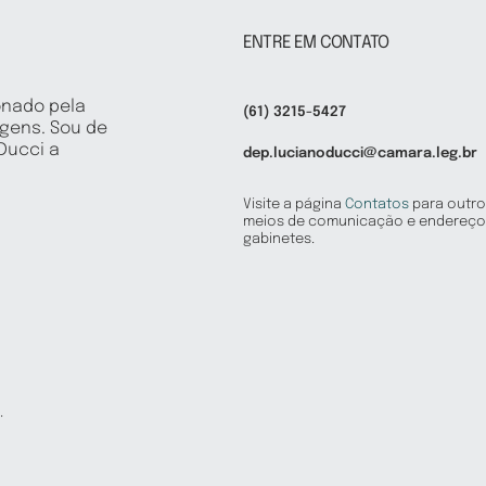
ENTRE EM CONTATO
onado pela
(61) 3215-5427
igens. Sou de
 Ducci a
dep.lucianoducci@camara.leg.br
Visite a página
Contatos
para outro
meios de comunicação e endereço
gabinetes.
.