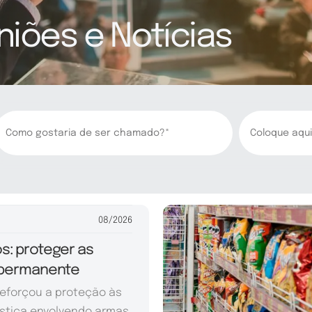
niões e Notícias
08/2026
s: proteger as
 permanente
reforçou a proteção às
stica envolvendo armas