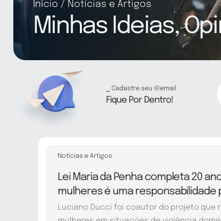
Início
Notícias e Artigos
Minhas Ideias, Opi
⎯ Cadastre seu @email
Fique Por Dentro!
Notícias e Artigos
Lei Maria da Penha completa 20 ano
mulheres é uma responsabilidade
Luciano Ducci foi coautor do projeto que 
mulheres em situações de violência domé