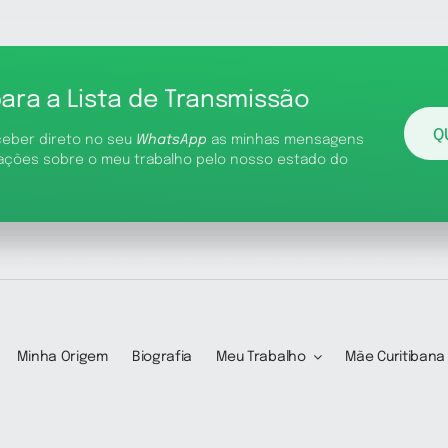
para a Lista de Transmissão
Q
ceber direto no seu
WhatsApp
as minhas mensagens
ações sobre o meu trabalho pelo nosso estado do
Minha Origem
Biografia
Meu Trabalho
Mãe Curitibana