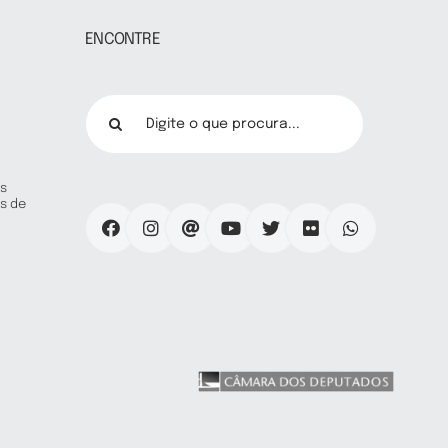
ENCONTRE
Buscar
resultados
para:
s
s de