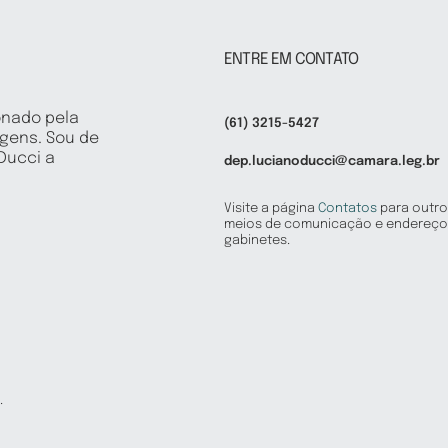
ENTRE EM CONTATO
onado pela
(61) 3215-5427
igens. Sou de
 Ducci a
dep.lucianoducci@camara.leg.br
Visite a página
Contatos
para outro
meios de comunicação e endereço
gabinetes.
.