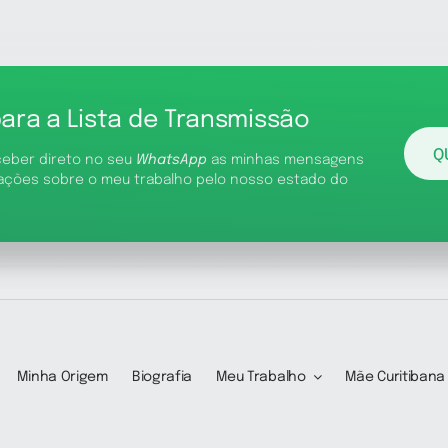
para a Lista de Transmissão
Q
ceber direto no seu
WhatsApp
as minhas mensagens
ações sobre o meu trabalho pelo nosso estado do
Minha Origem
Biografia
Meu Trabalho
Mãe Curitibana