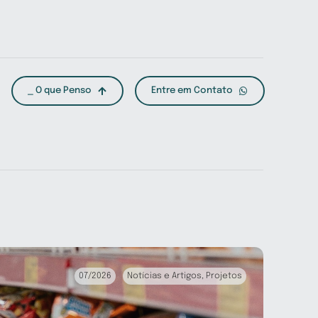
⎯ O que Penso
Entre em Contato
07/2026
Notícias e Artigos
,
Projetos