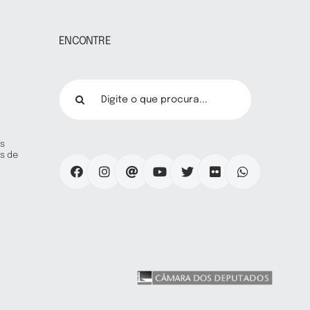
ENCONTRE
Buscar
resultados
para:
s
s de