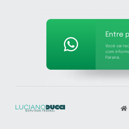
Entre 
Você vai re
com inform
Paraná.