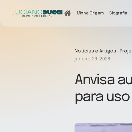
Ir
para
Minha Origem
Biografia
o
conteúdo
Notícias e Artigos , Proj
janeiro 29, 2026
Anvisa au
para uso 